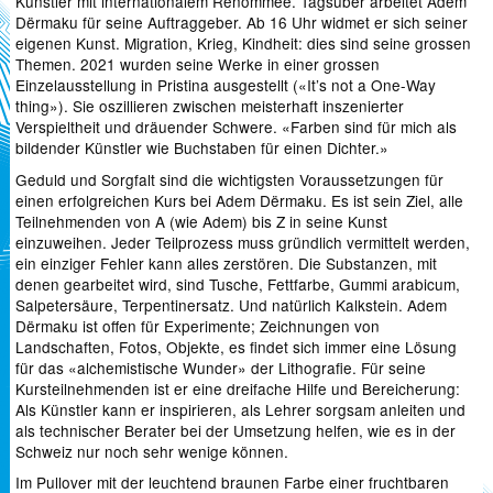
Künstler mit internationalem Renommee. Tagsüber arbeitet Adem
Dërmaku für seine Auftraggeber. Ab 16 Uhr widmet er sich seiner
eigenen Kunst. Migration, Krieg, Kindheit: dies sind seine grossen
Themen. 2021 wurden seine Werke in einer grossen
Einzelausstellung in Pristina ausgestellt («It’s not a One-Way
thing»). Sie oszillieren zwischen meisterhaft inszenierter
Verspieltheit und dräuender Schwere. «Farben sind für mich als
bildender Künstler wie Buchstaben für einen Dichter.»
Geduld und Sorgfalt sind die wichtigsten Voraussetzungen für
einen erfolgreichen Kurs bei Adem Dërmaku. Es ist sein Ziel, alle
Teilnehmenden von A (wie Adem) bis Z in seine Kunst
einzuweihen. Jeder Teilprozess muss gründlich vermittelt werden,
ein einziger Fehler kann alles zerstören. Die Substanzen, mit
denen gearbeitet wird, sind Tusche, Fettfarbe, Gummi arabicum,
Salpetersäure, Terpentinersatz. Und natürlich Kalkstein. Adem
Dërmaku ist offen für Experimente; Zeichnungen von
Landschaften, Fotos, Objekte, es findet sich immer eine Lösung
für das «alchemistische Wunder» der Lithografie. Für seine
Kursteilnehmenden ist er eine dreifache Hilfe und Bereicherung:
Als Künstler kann er inspirieren, als Lehrer sorgsam anleiten und
als technischer Berater bei der Umsetzung helfen, wie es in der
Schweiz nur noch sehr wenige können.
Im Pullover mit der leuchtend braunen Farbe einer fruchtbaren