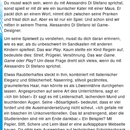
Du musst wach sein, wenn du mit Alessandro Di Stefano sprichst,
sonst spielt er mit dir wie ein launischer Kater mit einer Maus. Er
packt dich an einem Wort, nimmt dich zwischen seine Pranken
und frisst dich auf. Aber es ist nur ein Spiel. Und schon sind wir
mitten in seinem Thema. Alessandro Di Stefano ist Game-
Designer.
Um seine Spielwelt zu verstehen, musst du dich daran erinnern,
wie es war, als du unbeschwert im Sandkasten mit anderen
Kindern spieltest. Das war
. Kaum stellte ein Kind Regeln auf,
Play
bedeutete dies: Streit, Prügelei, Versöhnung. Das war
.
Game
oder
? Um diese Frage dreht sich vieles, wenn du mit
Game
Play
Alessandro Di Stefano sprichst.
Etwas Raubtierhaftes steckt in ihm, kombiniert mit italienischer
Eleganz und Stilsicherheit; Nasenring, stilvoll gezähmtes,
graumeliertes Haar, man könnte es als Löwenmähne durchgehen
lassen. Angesprochen auf seine Art des Unterrichtens, sagt er:
«Ich bin böse!» Er sagt es mit Leidenschaft, lachendem Mund und
leuchtenden Augen. Seine «Bösartigkeit» bedeutet, dass er viel
fordert und die Auseinandersetzung nicht scheut. «Ich gefalle mir
ein bisschen im Unkonventionellen. Das ist anstrengend, aber die
Studierenden sind mir am Ende dankbar.» Ein Beispiel? Mit
Papier, Stift, Schere und Leim lässt er eine aufklappbare Webseite
bauen. Da gibts kein Ausweichen auf technischen Schnickschnack