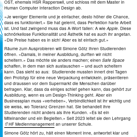
OST, ehemals HSR Rapperswil, und schloss mit dem Master in
Human Computer Interaction Design ab.
«Je weniger Elemente und je einfacher, desto höher die Chance,
dass es funktioniert.» Sie hat gelernt, dass Perfektion harte Arbeit
ist. Und fast zwingend muss das A-Wort fallen: A wie
. Diese
Apple
schnörkellose Funktionalität und Ästhetik hat es auch ihr angetan.
«Die Preise haben es in sich! Aber es ist einfach gut.»
Räume zum Ausprobieren will Simone Götz Ihren Studierenden
öffnen. «Damals, in meiner Ausbildung, durften wir nicht
scheitern.» Das möchte sie anders machen; einen
Safe Space
schaffen, in dem man sich austauschen – und auch scheitern
kann. Das sieht so aus: Studierende mussten innert drei Tagen
den Prototyp für eine neue Verpackung entwickeln, präsentieren
und draussen vor dem Supermarkt die Menschen darüber
befragen. Klar, dass da einiges schief gehen kann, das gehört zur
Ausbildung, wenn es um Design-Thinking geht. Aber ein
Businessplan muss «verheben», Verbindlichkeit ist ihr wichtig und
sie weiss, wo Toleranz Grenzen hat. Sie behandelt ihre
Studierenden nicht anders als ihre Kunden. «Es ist ein
Miteinander und ein Begleiten.» Seit 2023 leitet sie den Lehrgang
HF Medienmanagement
an unserer Schule.
Simone Götz hört zu, hält einen Moment inne, antwortet klar und