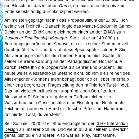
am Bildschirm, das ist eben
, da muss eine Idee bis zum
Game
Ende selbstständig durchkonzipiert werden.
Am meisten geprägt hat ihn das Propädeutikum der ZHdK. «Ich
weinte vor Freiheit». Danach folgte das Master-Studium in Game-
Design an der ZHdK und gleich noch eines an der ZHAW zum
. Stolz ist er auf 40 000 (!)
Customer Relationship Manager
Beratungsgespräche bei
, die er in seiner Studentenzeit
Sunrise
durchgeführt hat. Und darauf, dass
später seinen E-Sim-
Apple
Aktivierungsprozess für den besten Europas hielt. Später, in
seiner Lehrerausbildung an der Pädagogischen Hochschule
Zürich, reizte ihn die Doppelrolle als Lehrer und Student. Bis
heute weiss Alessandro Di Stefano nicht, ob ihm die Freiheit des
Alles-machen-Könnens mehr behagt oder ob er lieber innerhalb
einer eng begrenzten Fragestellung den raffinierten Twist findet.
Das hat vielleicht mit seinem ursprünglichen Beruf zu tun.
Alessandro Di Stefano ist gelernter Tiefbauzeichner im
Wasserbau, sein Gesellenstück eine Fischtreppe. Noch heute
zeichnet er gerne von Hand mit Tusche. Präzision, Handarbeit,
raffinierter Twist, du verstehst.
Seit Sommer 2020 ist er Studiengangleiter der
HF Interaction
Design
an unserer Schule. Und wenn du aus seinem Unterricht
gehst, bist du ein anderer. Also war es: Play, nicht Game.