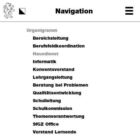
Schulstart
Navigation
Tag der Schrift
Organigramm
Bereichsleitung
Berufsfeldkoordination
Hausdienst
Informatik
Konventsvorstand
Lehrgangsleitung
Beratung bei Problemen
Qualitätsentwicklung
Schulleitung
Schulkommission
Themenverantwortung
SfGZ Office
Vorstand Lernende