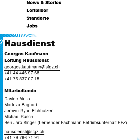
News & Stories
Leitbilder
Standorte
Jobs
Hausdienst
Georges Kaufmann
Leitung Hausdienst
georges.kaufmann
@
sfgz.ch
+41 44 446 97 68
+41 76 537 07 15
Mitarbeitende
Davide Aiello
Morteza Bagheri
Jermyn-Ryan Eichholzer
Michael Rusch
Ben Jaro Singer (Lernender Fachmann Betriebsunterhalt EFZ)
hausdienst
@
sfgz.ch
+41 79 766 71 91