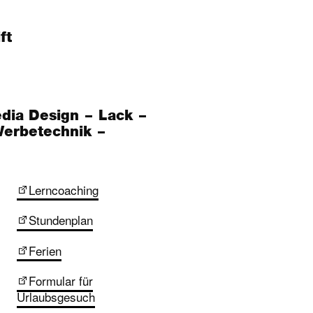
ft
edia Design
Lack
erbetechnik
Lerncoaching
Stundenplan
Ferien
Formular für
Urlaubsgesuch