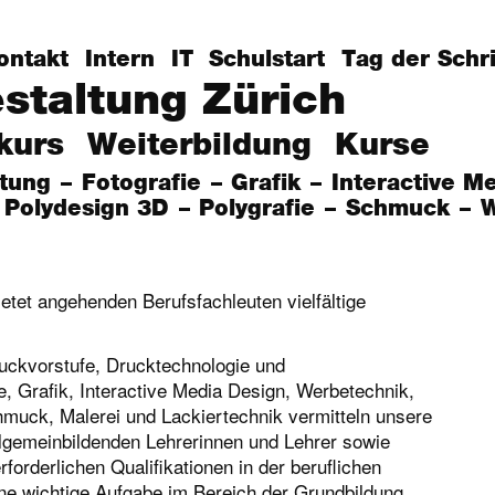
ontakt
Intern
IT
Schulstart
Tag der Schri
estaltung Zürich
kurs
Weiterbildung
Kurse
itung
Fotografie
Grafik
Interactive M
Polydesign 3D
Polygrafie
Schmuck
W
ietet angehenden Berufsfachleuten vielfältige
ruckvorstufe, Drucktechnologie und
e, Grafik, Interactive Media Design, Werbetechnik,
muck, Malerei und Lackiertechnik vermitteln unsere
llgemeinbildenden Lehrerinnen und Lehrer sowie
rforderlichen Qualifikationen in der beruflichen
ine wichtige Aufgabe im Bereich der Grundbildung.