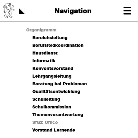
Schulstart
Navigation
Tag der Schrift
Organigramm
Bereichsleitung
Berufsfeldkoordination
Hausdienst
Informatik
Konventsvorstand
Lehrgangsleitung
Beratung bei Problemen
Qualitätsentwicklung
Schulleitung
Schulkommission
Themenverantwortung
SfGZ Office
Vorstand Lernende