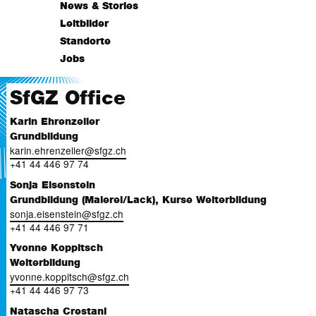
News & Stories
Leitbilder
Standorte
Jobs
SfGZ Office
Karin Ehrenzeller
Grundbildung
karin.ehrenzeller
@
sfgz.ch
+41 44 446 97 74
Sonja Eisenstein
Grundbildung (Malerei/Lack), Kurse Weiterbildung
sonja.eisenstein
@
sfgz.ch
+41 44 446 97 71
Yvonne Koppitsch
Weiterbildung
yvonne.koppitsch
@
sfgz.ch
+41 44 446 97 73
Natascha Crestani