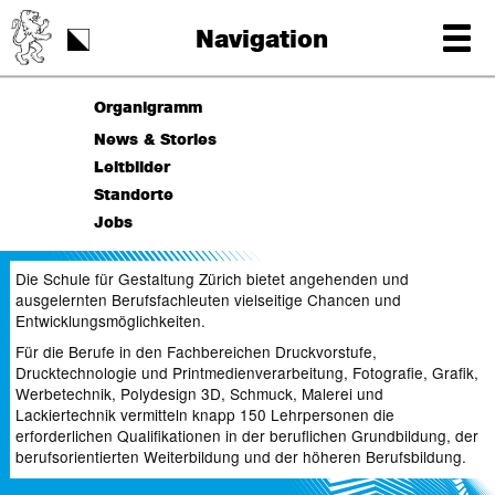
Schulstart
Navigation
Tag der Schrift
Organigramm
Bereichsleitung
News & Stories
Berufsfeldkoordination
Leitbilder
Hausdienst
Standorte
Informatik
Jobs
Konventsvorstand
Lehrgangsleitung
Die Schule für Gestaltung Zürich bietet angehenden und
ausgelernten Berufsfachleuten vielseitige Chancen und
Beratung bei Problemen
Entwicklungsmöglichkeiten.
Qualitätsentwicklung
Für die Berufe in den Fachbereichen Druckvorstufe,
Schulleitung
Drucktechnologie und Printmedienverarbeitung, Fotografie, Grafik,
Schulkommission
Werbetechnik, Polydesign 3D, Schmuck, Malerei und
Lackiertechnik vermitteln knapp 150 Lehrpersonen die
Themenverantwortung
erforderlichen Qualifikationen in der beruflichen Grundbildung, der
SfGZ Office
berufsorientierten Weiterbildung und der höheren Berufsbildung.
Vorstand Lernende