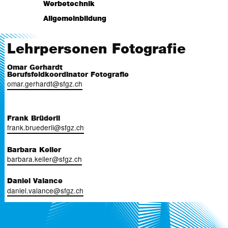
Lehrpersonen
Werbetechnik
Projektwoche
Stundenplan
Lehrpläne/Dokumente
Lehrpersonen
Allgemeinbildung
Projekte
Stundenplan
Lehrpläne/Dokumente
Lehrpersonen
Stundenplan
Stundenplan
Lehrpersonen Fotografie
Lehrpläne/Dokumente
Omar Gerhardt
Berufsfeldkoordinator Fotografie
omar.gerhardt@sfgz.ch
Frank Brüderli
frank.bruederli@sfgz.ch
Barbara Keller
barbara.keller@sfgz.ch
Daniel Valance
daniel.valance@sfgz.ch