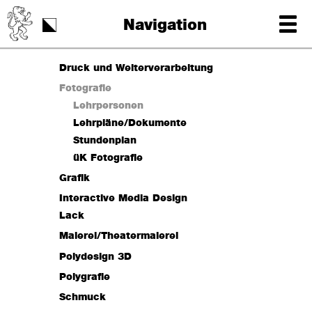
Schulstart
Navigation
Tag der Schrift
Druck und Weiterverarbeitung
Lehrpersonen
Fotografie
Lehrpläne/Dokumente
Lehrpersonen
Stundenplan
Lehrpläne/Dokumente
Stundenplan
üK Fotografie
Grafik
Lehrpersonen
Interactive Media Design
Lehrpläne/Dokumente
Lack
Stundenplan
Lehrpersonen
Malerei/Theatermalerei
Lehrpläne/Dokumente
Lehrpersonen
Polydesign 3D
Stundenplan
Lehrpläne/Dokumente
Lehrpersonen
Polygrafie
Stundenplan
Lehrpläne/Dokumente
Lehrpersonen
Schmuck
Stundenplan
Lehrpläne/Dokumente