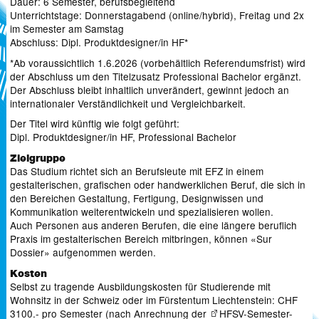
Dauer: 6 Semester, berufsbegleitend
Unterrichtstage: Donnerstagabend (online/hybrid), Freitag und 2x
im Semester am Samstag
Abschluss: Dipl. Produktdesigner/in HF*
*Ab voraussichtlich 1.6.2026 (vorbehältlich Referendumsfrist) wird
der Abschluss um den Titelzusatz Professional Bachelor ergänzt.
Der Abschluss bleibt inhaltlich unverändert, gewinnt jedoch an
internationaler Verständlichkeit und Vergleichbarkeit.
Der Titel wird künftig wie folgt geführt:
Dipl. Produktdesigner/in HF, Professional Bachelor
Zielgruppe
Das Studium richtet sich an Berufsleute mit EFZ in einem
gestalterischen, grafischen oder handwerklichen Beruf, die sich in
den Bereichen Gestaltung, Fertigung, Designwissen und
Kommunikation weiterentwickeln und spezialisieren wollen.
Auch Personen aus anderen Berufen, die eine längere beruflich
Praxis im gestalterischen Bereich mitbringen, können «Sur
Dossier» aufgenommen werden.
Kosten
Selbst zu tragende Ausbildungskosten für Studierende mit
Wohnsitz in der Schweiz oder im Fürstentum Liechtenstein: CHF
3100.- pro Semester (nach Anrechnung der
HFSV-Semester-