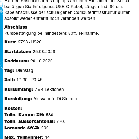
Für den Anschluss Ihres Laptops an einen Bildschirm der Schule
benötigen Sie Ihr eigenes USB-C-Kabel, Länge mind. 60 cm.
Kabelanschlüsse der schuleigenen Computerinfrastruktur dürfen
absolut weder entfernt noch verändert werden.
Abschluss
Kursbestätigung bei mindestens 80% Teilnahme.
2793 -HS26
Kurs:
25.08.2026
Startdatum:
20.10.2026
Enddatum:
Dienstag
Tag:
17:30 – 20:45
Zeit:
7 × 4 Lektionen
Kursumfang:
Alessandro Di Stefano
Kursleitung:
Kosten:
580.–
Teiln. Kanton ZH:
770.–
Teiln. ausserkantonal:
290.–
Lernende SfGZ:
14
Max. Teilnehmer: